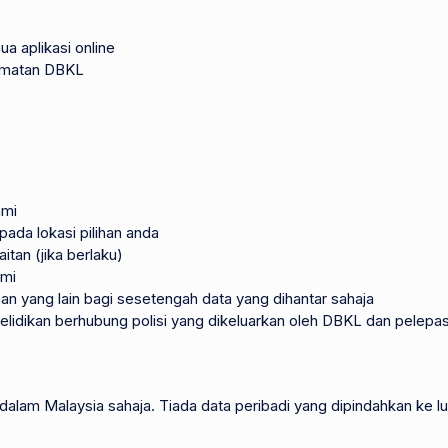
a aplikasi online
dmatan DBKL
ami
da lokasi pilihan anda
tan (jika berlaku)
ami
n yang lain bagi sesetengah data yang dihantar sahaja
, penyelidikan berhubung polisi yang dikeluarkan oleh DBKL dan pele
alam Malaysia sahaja. Tiada data peribadi yang dipindahkan ke lu