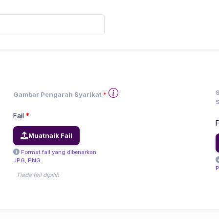
S
Gambar Pengarah Syarikat
*
S
Fail
*
F
Muatnaik Fail
Format fail yang dibenarkan:
JPG, PNG.
P
Tiada fail dipilih