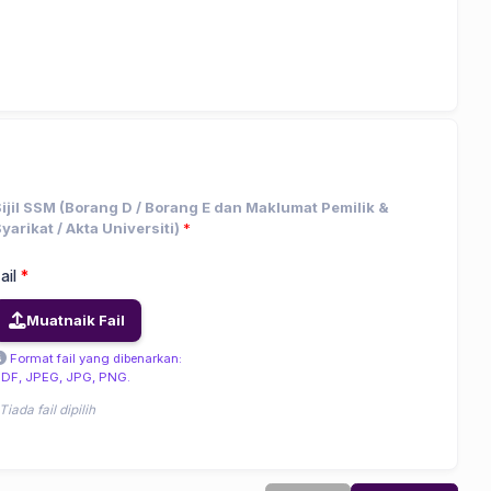
ijil SSM (Borang D / Borang E dan Maklumat Pemilik &
yarikat / Akta Universiti)
*
ail
*
Muatnaik Fail
Format fail yang dibenarkan:
DF, JPEG, JPG, PNG.
Tiada fail dipilih