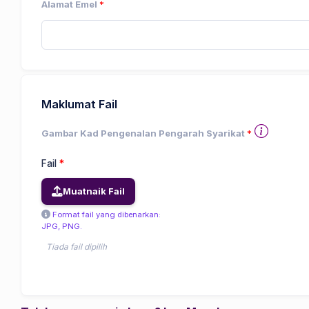
Alamat Emel
*
Maklumat Fail
Gambar Kad Pengenalan Pengarah Syarikat
*
Fail
*
Muatnaik Fail
Format fail yang dibenarkan:
JPG, PNG.
Tiada fail dipilih