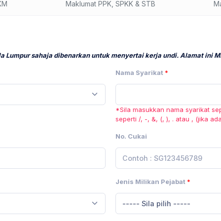
KM
Maklumat PPK, SPKK & STB
M
 Lumpur sahaja dibenarkan untuk menyertai kerja undi. Alamat ini ME
Nama Syarikat
*
*Sila masukkan nama syarikat sepe
seperti /, -, &, (, ), . atau , (jika ad
No. Cukai
Jenis Milikan Pejabat
*
----- Sila pilih -----